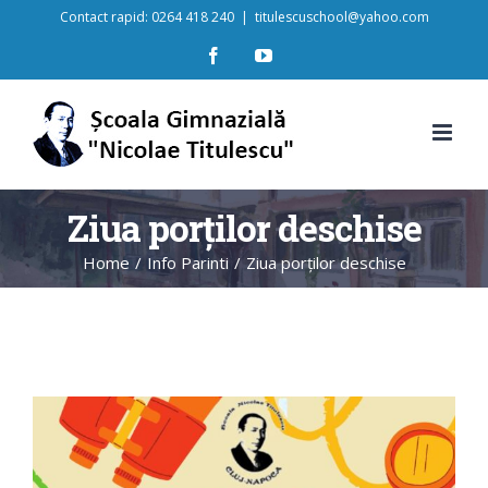
Skip
Contact rapid: 0264 418 240
|
titulescuschool@yahoo.com
to
content
Facebook
YouTube
Ziua porților deschise
Home
/
Info Parinti
/
Ziua porților deschise