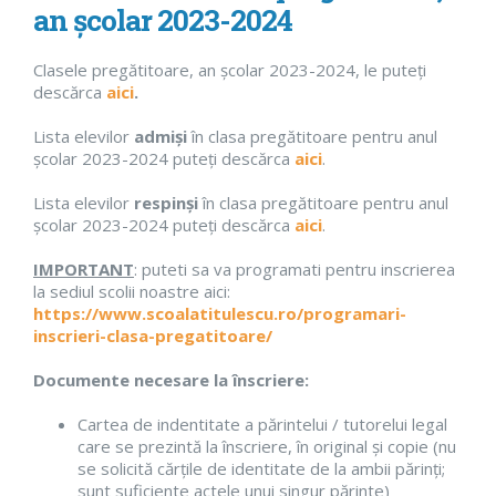
an școlar 2023-2024
Clasele pregătitoare, an școlar 2023-2024, le puteți
descărca
aici
.
Lista elevilor
admiși
în clasa pregătitoare pentru anul
școlar 2023-2024 puteți descărca
aici
.
Lista elevilor
respinși
în clasa pregătitoare pentru anul
școlar 2023-2024 puteți descărca
aici
.
IMPORTANT
: puteti sa va programati pentru inscrierea
la sediul scolii noastre aici:
https://www.scoalatitulescu.ro/programari-
inscrieri-clasa-pregatitoare/
Documente necesare la înscriere:
Cartea de indentitate a părintelui / tutorelui legal
care se prezintă la înscriere, în original și copie (nu
se solicită cărțile de identitate de la ambii părinți;
sunt suficiente actele unui singur părinte)