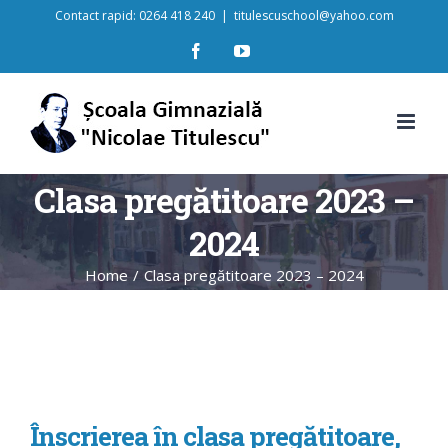
Skip
Contact rapid: 0264 418 240
|
titulescuschool@yahoo.com
to
content
Facebook
YouTube
Clasa pregătitoare 2023 –
2024
Home
/
Clasa pregătitoare 2023 – 2024
Înscrierea în clasa pregătitoare,