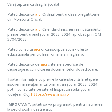
Vă așteptăm cu drag la școală!
Puteți descărca
aici
Ordinul pentru clasa pregatitoare
din Monitorul Oficial.
Puteți descărca
aici
Calendarul înscrierii în învățământul
primar pentru anul școlar 2023-2024, aprobat prin OM
3704/2023.
Puteți consulta
aici
circumscriptia scolii / oferta
educationala pentru linia romana si maghiara.
Puteți descărca de
aici
criteriile specifice de
departajare, cu indicarea documentelor doveditoare.
Toate informațiile cu privire la calendarul și la etapele
înscrierii în învățământul primar, an școlar 2023-2024,
pot fi consultate pe site-ul Inspectoratului Școlar
Județean Cluj:
https://www.isjcj.ro
IMPORTANT
: puteti sa va programati pentru inscrierea
la sediul scolii noastre aici: